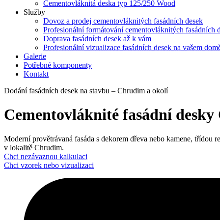
Cementovláknitá deska typ 125/250 Wood
Služby
Dovoz a prodej cementovláknitých fasádních desek
Profesionální formátování cementovláknitých fasádních 
Doprava fasádních desek až k vám
Profesionální vizualizace fasádních desek na vašem dom
Galerie
Potřebné komponenty
Kontakt
Dodání fasádních desek na stavbu – Chrudim a okolí
Cementovláknité fasádní desky
Moderní provětrávaná fasáda s dekorem dřeva nebo kamene, třídou reakce
v lokalitě Chrudim.
Chci nezávaznou kalkulaci
Chci vzorek nebo vizualizaci