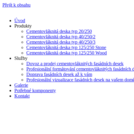
Přejít k obsahu
Úvod
Produkty
Cementovláknitá deska typ 20/250
Cementovláknitá deska typ 40/250/2
Cementovláknitá deska typ 40/250/3
Cementovláknitá deska typ 125/250 Stone
Cementovláknitá deska typ 125/250 Wood
Služby
Dovoz a prodej cementovláknitých fasádních desek
Profesionální formátování cementovláknitých fasádních 
Doprava fasádních desek až k vám
Profesionální vizualizace fasádních desek na vašem dom
Galerie
Potřebné komponenty
Kontakt