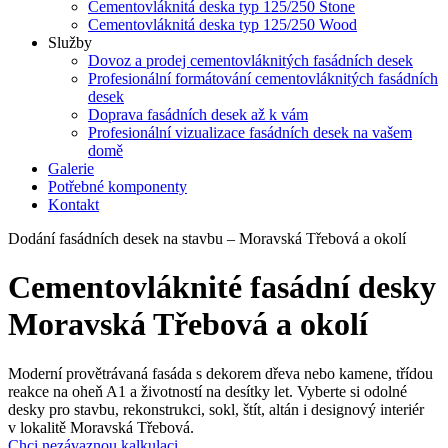
Cementovláknitá deska typ 125/250 Stone
Cementovláknitá deska typ 125/250 Wood
Služby
Dovoz a prodej cementovláknitých fasádních desek
Profesionální formátování cementovláknitých fasádních
desek
Doprava fasádních desek až k vám
Profesionální vizualizace fasádních desek na vašem
domě
Galerie
Potřebné komponenty
Kontakt
Dodání fasádních desek na stavbu – Moravská Třebová a okolí
Cementovláknité fasádní desky
Moravská Třebová a okolí
Moderní provětrávaná fasáda s dekorem dřeva nebo kamene, třídou
reakce na oheň A1 a životností na desítky let. Vyberte si odolné
desky pro stavbu, rekonstrukci, sokl, štít, altán i designový interiér
v lokalitě Moravská Třebová.
Chci nezávaznou kalkulaci