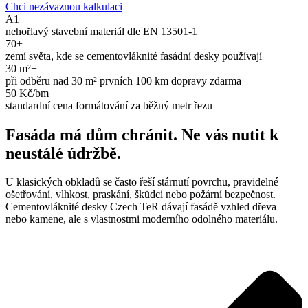
Chci nezávaznou kalkulaci
A1
nehořlavý stavební materiál dle EN 13501-1
70+
zemí světa, kde se cementovláknité fasádní desky používají
30 m²+
při odběru nad 30 m² prvních 100 km dopravy zdarma
50 Kč/bm
standardní cena formátování za běžný metr řezu
Fasáda má dům chránit. Ne vás nutit k
neustálé údržbě.
U klasických obkladů se často řeší stárnutí povrchu, pravidelné
ošetřování, vlhkost, praskání, škůdci nebo požární bezpečnost.
Cementovláknité desky Czech TeR dávají fasádě vzhled dřeva
nebo kamene, ale s vlastnostmi moderního odolného materiálu.