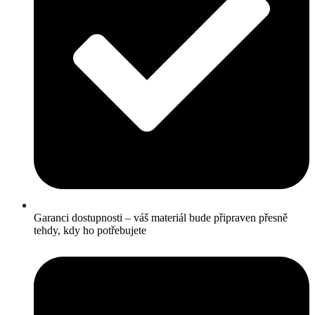
Garanci dostupnosti – váš materiál bude připraven přesně
tehdy, kdy ho potřebujete