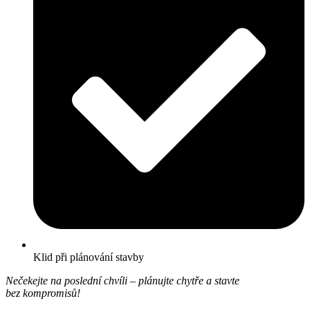
Klid při plánování stavby
Nečekejte na poslední chvíli – plánujte chytře a stavte
bez kompromisů!