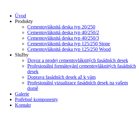
Přejít
k
Úvod
obsahu
Produkty
Cementovláknitá deska typ 20/250
Cementovláknitá deska typ 40/250/2
Cementovláknitá deska typ 40/250/3
Cementovláknitá deska typ 125/250 Stone
Cementovláknitá deska typ 125/250 Wood
Služby
Dovoz a prodej cementovláknitých fasádních desek
Profesionální formátování cementovláknitých fasádních
desek
Doprava fasádních desek až k vám
Profesionální vizualizace fasádních desek na vašem
domě
Galerie
Potřebné komponenty
Kontakt