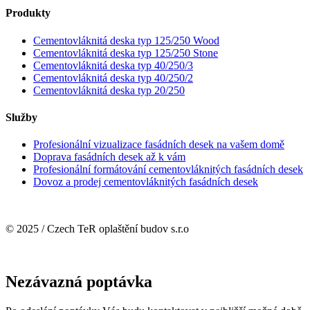
Produkty
Cementovláknitá deska typ 125/250 Wood
Cementovláknitá deska typ 125/250 Stone
Cementovláknitá deska typ 40/250/3
Cementovláknitá deska typ 40/250/2
Cementovláknitá deska typ 20/250
Služby
Profesionální vizualizace fasádních desek na vašem domě
Doprava fasádních desek až k vám
Profesionální formátování cementovláknitých fasádních desek
Dovoz a prodej cementovláknitých fasádních desek
O cookies
/
Ochrana osobních údajů
© 2025 / Czech TeR oplaštění budov s.r.o
Web vytvořil ONMADE.cz
Nezávazná poptávka