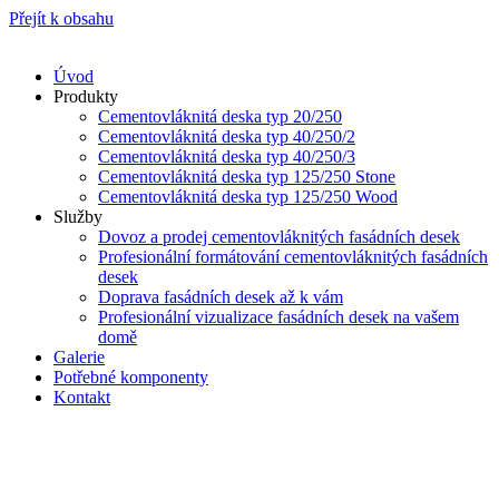
Přejít k obsahu
Úvod
Produkty
Cementovláknitá deska typ 20/250
Cementovláknitá deska typ 40/250/2
Cementovláknitá deska typ 40/250/3
Cementovláknitá deska typ 125/250 Stone
Cementovláknitá deska typ 125/250 Wood
Služby
Dovoz a prodej cementovláknitých fasádních desek
Profesionální formátování cementovláknitých fasádních
desek
Doprava fasádních desek až k vám
Profesionální vizualizace fasádních desek na vašem
domě
Galerie
Potřebné komponenty
Kontakt