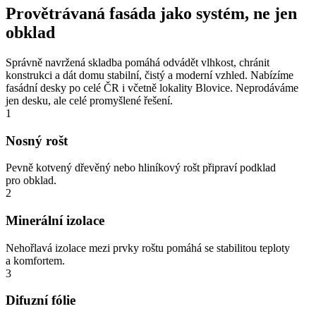
Provětrávaná fasáda jako systém, ne jen
obklad
Správně navržená skladba pomáhá odvádět vlhkost, chránit
konstrukci a dát domu stabilní, čistý a moderní vzhled. Nabízíme
fasádní desky po celé ČR i včetně lokality Blovice. Neprodáváme
jen desku, ale celé promyšlené řešení.
1
Nosný rošt
Pevně kotvený dřevěný nebo hliníkový rošt připraví podklad
pro obklad.
2
Minerální izolace
Nehořlavá izolace mezi prvky roštu pomáhá se stabilitou teploty
a komfortem.
3
Difuzní fólie