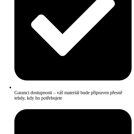
Garanci dostupnosti – váš materiál bude připraven přesně
tehdy, kdy ho potřebujete