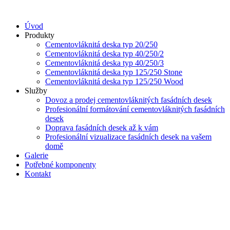
Přejít
k
Úvod
obsahu
Produkty
Cementovláknitá deska typ 20/250
Cementovláknitá deska typ 40/250/2
Cementovláknitá deska typ 40/250/3
Cementovláknitá deska typ 125/250 Stone
Cementovláknitá deska typ 125/250 Wood
Služby
Dovoz a prodej cementovláknitých fasádních desek
Profesionální formátování cementovláknitých fasádních
desek
Doprava fasádních desek až k vám
Profesionální vizualizace fasádních desek na vašem
domě
Galerie
Potřebné komponenty
Kontakt