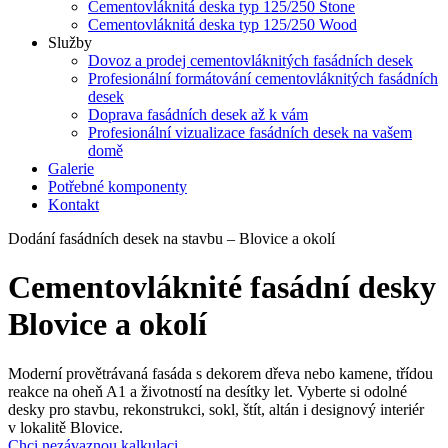
Cementovláknitá deska typ 125/250 Stone
Cementovláknitá deska typ 125/250 Wood
Služby
Dovoz a prodej cementovláknitých fasádních desek
Profesionální formátování cementovláknitých fasádních
desek
Doprava fasádních desek až k vám
Profesionální vizualizace fasádních desek na vašem
domě
Galerie
Potřebné komponenty
Kontakt
Dodání fasádních desek na stavbu – Blovice a okolí
Cementovláknité fasádní desky
Blovice a okolí
Moderní provětrávaná fasáda s dekorem dřeva nebo kamene, třídou
reakce na oheň A1 a životností na desítky let. Vyberte si odolné
desky pro stavbu, rekonstrukci, sokl, štít, altán i designový interiér
v lokalitě Blovice.
Chci nezávaznou kalkulaci