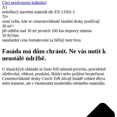
Chci nezávaznou kalkulaci
A1
nehořlavý stavební materiál dle EN 13501-1
70+
zemí světa, kde se cementovláknité fasádní desky používají
30 m²+
při odběru nad 30 m² prvních 100 km dopravy zdarma
50 Kč/bm
standardní cena formátování za běžný metr řezu
Fasáda má dům chránit. Ne vás nutit k
neustálé údržbě.
U klasických obkladů se často řeší stárnutí povrchu, pravidelné
ošetřování, vlhkost, praskání, škůdci nebo požární bezpečnost.
Cementovláknité desky Czech TeR dávají fasádě vzhled dřeva
nebo kamene, ale s vlastnostmi moderního odolného materiálu.