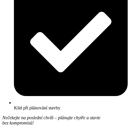
Klid při plánování stavby
Nečekejte na poslední chvíli – plánujte chytře a stavte
bez kompromisů!