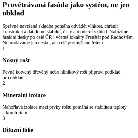
Provětrávaná fasáda jako systém, ne jen
obklad
Správně navržená skladba pomáhá odvádět vlhkost, chránit
konstrukci a dát domu stabilní, čistý a moderní vzhled. Nabízíme
fasádní desky po celé ČR i včetně lokality Frenštát pod Radhoštěm.
Neprodáváme jen desku, ale celé promyšlené řešení.
1
Nosný rošt
Pevně kotvený dřevěný nebo hliníkový rošt připraví podklad
pro obklad.
2
Minerální izolace
Nehořlavá izolace mezi prvky roštu pomáhá se stabilitou teploty
a komfortem.
3
Difuzní fólie