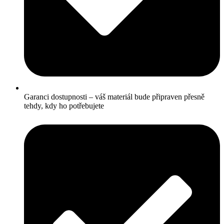
Garanci dostupnosti – váš materiál bude připraven přesně
tehdy, kdy ho potřebujete