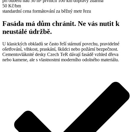
při odběru nad 30 m² prvních 100 km dopravy zdarma
50 Kč/bm
standardní cena formátování za běžný metr řezu
Fasáda má dům chránit. Ne vás nutit k
neustálé údržbě.
U klasických obkladů se často řeší stárnutí povrchu, pravidelné
ošetřování, vlhkost, praskání, škůdci nebo požární bezpečnost.
Cementovláknité desky Czech TeR dávají fasádě vzhled dřeva
nebo kamene, ale s vlastnostmi moderního odolného materiálu.