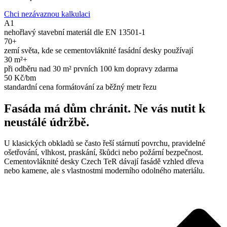
Chci nezávaznou kalkulaci
A1
nehořlavý stavební materiál dle EN 13501-1
70+
zemí světa, kde se cementovláknité fasádní desky používají
30 m²+
při odběru nad 30 m² prvních 100 km dopravy zdarma
50 Kč/bm
standardní cena formátování za běžný metr řezu
Fasáda má dům chránit. Ne vás nutit k
neustálé údržbě.
U klasických obkladů se často řeší stárnutí povrchu, pravidelné
ošetřování, vlhkost, praskání, škůdci nebo požární bezpečnost.
Cementovláknité desky Czech TeR dávají fasádě vzhled dřeva
nebo kamene, ale s vlastnostmi moderního odolného materiálu.