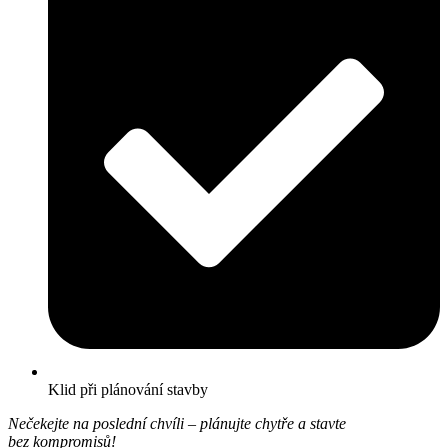
Klid při plánování stavby
Nečekejte na poslední chvíli – plánujte chytře a stavte
bez kompromisů!