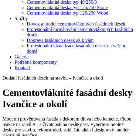
Cementovláknitá deska typ 40/250/3
Cementovláknitá deska typ 125/250 Stone
Cementovláknitá deska typ 125/250 Wood
Služby
Dovoz a prodej cementovláknitých fasádních desek
Profesionální formátování cementovláknitých fasádních
desek
Doprava fasádních desek až k vám
Profesionální vizualizace fasádních desek na vašem
domě
Galerie
Potřebné komponenty
Kontakt
Dodání fasádních desek na stavbu – Ivančice a okolí
Cementovláknité fasádní desky
Ivančice a okolí
Moderní provětrávaná fasáda s dekorem dřeva nebo kamene, třídou
reakce na oheň A1 a životností na desítky let. Vyberte si odolné
desky pro stavbu, rekonstrukci, sokl, štít, altán i designový interiér
v lokalitě Ivančice.