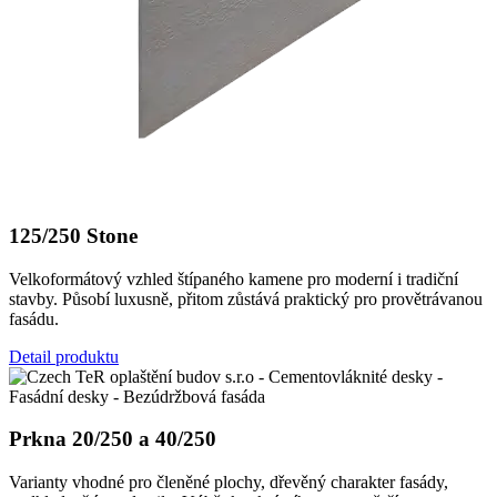
125/250 Stone
Velkoformátový vzhled štípaného kamene pro moderní i tradiční
stavby. Působí luxusně, přitom zůstává praktický pro provětrávanou
fasádu.
Detail produktu
Prkna 20/250 a 40/250
Varianty vhodné pro členěné plochy, dřevěný charakter fasády,