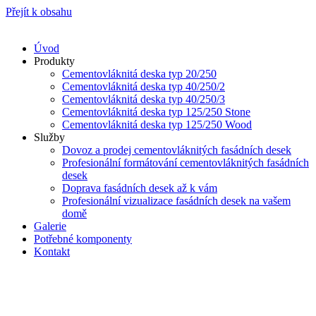
Přejít k obsahu
Úvod
Produkty
Cementovláknitá deska typ 20/250
Cementovláknitá deska typ 40/250/2
Cementovláknitá deska typ 40/250/3
Cementovláknitá deska typ 125/250 Stone
Cementovláknitá deska typ 125/250 Wood
Služby
Dovoz a prodej cementovláknitých fasádních desek
Profesionální formátování cementovláknitých fasádních
desek
Doprava fasádních desek až k vám
Profesionální vizualizace fasádních desek na vašem
domě
Galerie
Potřebné komponenty
Kontakt