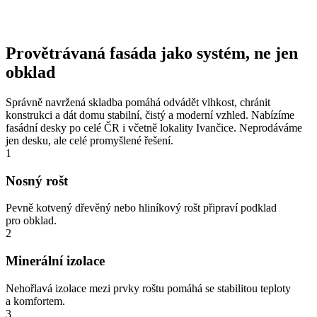
Provětrávaná fasáda jako systém, ne jen
obklad
Správně navržená skladba pomáhá odvádět vlhkost, chránit
konstrukci a dát domu stabilní, čistý a moderní vzhled. Nabízíme
fasádní desky po celé ČR i včetně lokality Ivančice. Neprodáváme
jen desku, ale celé promyšlené řešení.
1
Nosný rošt
Pevně kotvený dřevěný nebo hliníkový rošt připraví podklad
pro obklad.
2
Minerální izolace
Nehořlavá izolace mezi prvky roštu pomáhá se stabilitou teploty
a komfortem.
3