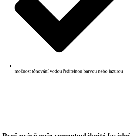
možnost tónování vodou ředitelnou barvou nebo lazurou
Proč právě naše cementovláknité fasádní