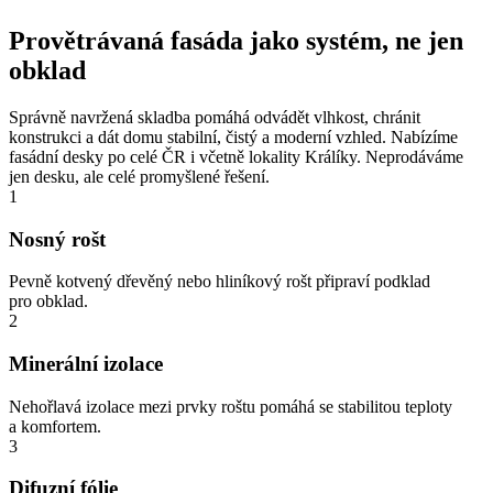
Provětrávaná fasáda jako systém, ne jen
obklad
Správně navržená skladba pomáhá odvádět vlhkost, chránit
konstrukci a dát domu stabilní, čistý a moderní vzhled. Nabízíme
fasádní desky po celé ČR i včetně lokality Králíky. Neprodáváme
jen desku, ale celé promyšlené řešení.
1
Nosný rošt
Pevně kotvený dřevěný nebo hliníkový rošt připraví podklad
pro obklad.
2
Minerální izolace
Nehořlavá izolace mezi prvky roštu pomáhá se stabilitou teploty
a komfortem.
3
Difuzní fólie