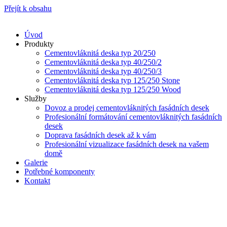
Přejít k obsahu
Úvod
Produkty
Cementovláknitá deska typ 20/250
Cementovláknitá deska typ 40/250/2
Cementovláknitá deska typ 40/250/3
Cementovláknitá deska typ 125/250 Stone
Cementovláknitá deska typ 125/250 Wood
Služby
Dovoz a prodej cementovláknitých fasádních desek
Profesionální formátování cementovláknitých fasádních
desek
Doprava fasádních desek až k vám
Profesionální vizualizace fasádních desek na vašem
domě
Galerie
Potřebné komponenty
Kontakt