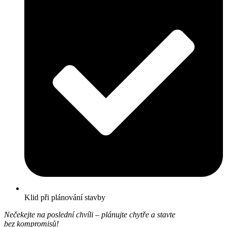
Klid při plánování stavby
Nečekejte na poslední chvíli – plánujte chytře a stavte
bez kompromisů!