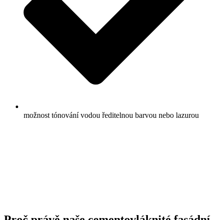
možnost tónování vodou ředitelnou barvou nebo lazurou
Proč právě naše cementovláknité fasádní