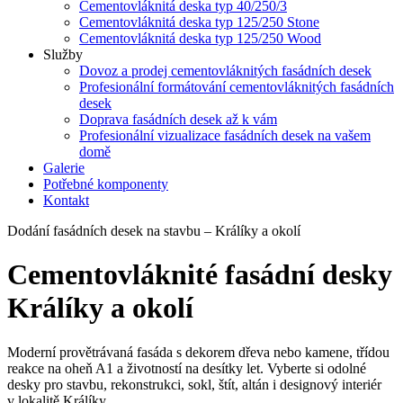
Cementovláknitá deska typ 40/250/3
Cementovláknitá deska typ 125/250 Stone
Cementovláknitá deska typ 125/250 Wood
Služby
Dovoz a prodej cementovláknitých fasádních desek
Profesionální formátování cementovláknitých fasádních
desek
Doprava fasádních desek až k vám
Profesionální vizualizace fasádních desek na vašem
domě
Galerie
Potřebné komponenty
Kontakt
Dodání fasádních desek na stavbu – Králíky a okolí
Cementovláknité fasádní desky
Králíky a okolí
Moderní provětrávaná fasáda s dekorem dřeva nebo kamene, třídou
reakce na oheň A1 a životností na desítky let. Vyberte si odolné
desky pro stavbu, rekonstrukci, sokl, štít, altán i designový interiér
v lokalitě Králíky.