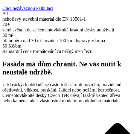
Chci nezávaznou kalkulaci
A1
nehořlavý stavební materiál dle EN 13501-1
70+
zemí světa, kde se cementovláknité fasádní desky používají
30 m²+
při odběru nad 30 m² prvních 100 km dopravy zdarma
50 Kč/bm
standardní cena formátování za běžný metr řezu
Fasáda má dům chránit. Ne vás nutit k
neustálé údržbě.
U klasických obkladů se často řeší stárnutí povrchu, pravidelné
ošetřování, vlhkost, praskání, škůdci nebo požární bezpečnost.
Cementovláknité desky Czech TeR dávají fasádě vzhled dřeva
nebo kamene, ale s vlastnostmi moderního odolného materiálu.