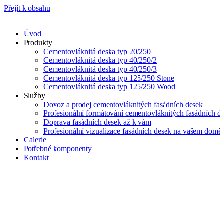
Přejít k obsahu
Úvod
Produkty
Cementovláknitá deska typ 20/250
Cementovláknitá deska typ 40/250/2
Cementovláknitá deska typ 40/250/3
Cementovláknitá deska typ 125/250 Stone
Cementovláknitá deska typ 125/250 Wood
Služby
Dovoz a prodej cementovláknitých fasádních desek
Profesionální formátování cementovláknitých fasádních 
Doprava fasádních desek až k vám
Profesionální vizualizace fasádních desek na vašem dom
Galerie
Potřebné komponenty
Kontakt