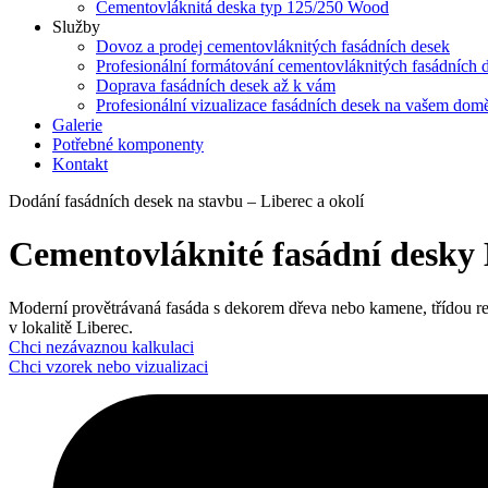
Cementovláknitá deska typ 125/250 Wood
Služby
Dovoz a prodej cementovláknitých fasádních desek
Profesionální formátování cementovláknitých fasádních 
Doprava fasádních desek až k vám
Profesionální vizualizace fasádních desek na vašem dom
Galerie
Potřebné komponenty
Kontakt
Dodání fasádních desek na stavbu – Liberec a okolí
Cementovláknité fasádní desky 
Moderní provětrávaná fasáda s dekorem dřeva nebo kamene, třídou reakce
v lokalitě Liberec.
Chci nezávaznou kalkulaci
Chci vzorek nebo vizualizaci