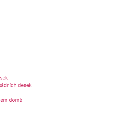
esek
sádních desek
ašem domě