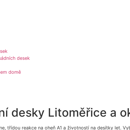
esek
sádních desek
ašem domě
í desky Litoměřice a ok
řídou reakce na oheň A1 a životností na desítky let. Vyber