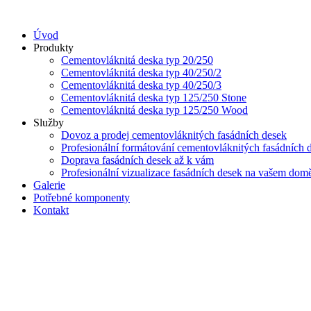
Přejít
k
Úvod
obsahu
Produkty
Cementovláknitá deska typ 20/250
Cementovláknitá deska typ 40/250/2
Cementovláknitá deska typ 40/250/3
Cementovláknitá deska typ 125/250 Stone
Cementovláknitá deska typ 125/250 Wood
Služby
Dovoz a prodej cementovláknitých fasádních desek
Profesionální formátování cementovláknitých fasádních 
Doprava fasádních desek až k vám
Profesionální vizualizace fasádních desek na vašem dom
Galerie
Potřebné komponenty
Kontakt