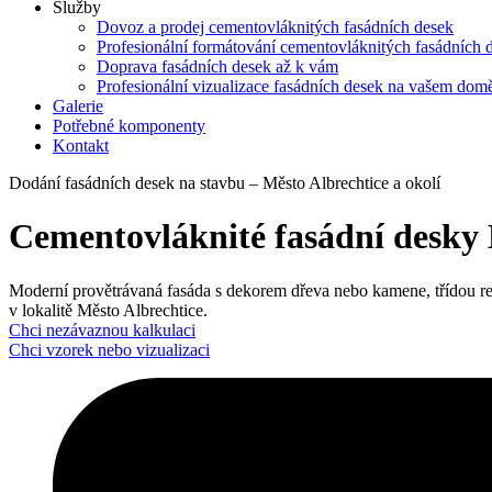
Služby
Dovoz a prodej cementovláknitých fasádních desek
Profesionální formátování cementovláknitých fasádních 
Doprava fasádních desek až k vám
Profesionální vizualizace fasádních desek na vašem dom
Galerie
Potřebné komponenty
Kontakt
Dodání fasádních desek na stavbu – Město Albrechtice a okolí
Cementovláknité fasádní desky 
Moderní provětrávaná fasáda s dekorem dřeva nebo kamene, třídou reakce
v lokalitě Město Albrechtice.
Chci nezávaznou kalkulaci
Chci vzorek nebo vizualizaci