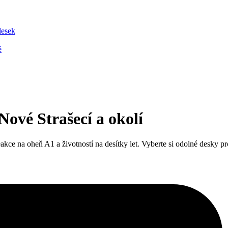
desek
ě
ové Strašecí a okolí
 na oheň A1 a životností na desítky let. Vyberte si odolné desky pro st