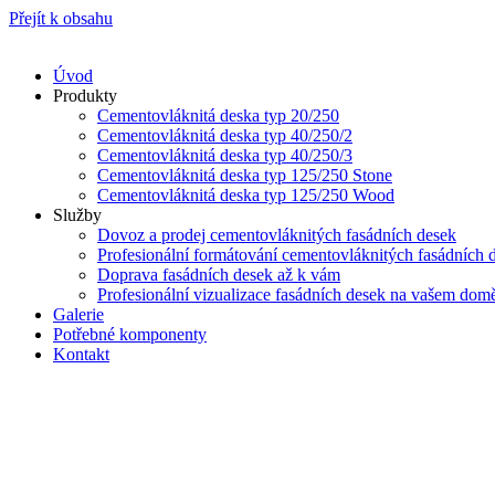
Přejít k obsahu
Úvod
Produkty
Cementovláknitá deska typ 20/250
Cementovláknitá deska typ 40/250/2
Cementovláknitá deska typ 40/250/3
Cementovláknitá deska typ 125/250 Stone
Cementovláknitá deska typ 125/250 Wood
Služby
Dovoz a prodej cementovláknitých fasádních desek
Profesionální formátování cementovláknitých fasádních 
Doprava fasádních desek až k vám
Profesionální vizualizace fasádních desek na vašem dom
Galerie
Potřebné komponenty
Kontakt