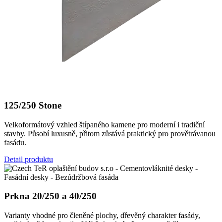
125/250 Stone
Velkoformátový vzhled štípaného kamene pro moderní i tradiční
stavby. Působí luxusně, přitom zůstává praktický pro provětrávanou
fasádu.
Detail produktu
Prkna 20/250 a 40/250
Varianty vhodné pro členěné plochy, dřevěný charakter fasády,