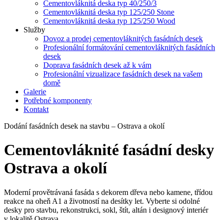
Cementovláknitá deska typ 40/250/3
Cementovláknitá deska typ 125/250 Stone
Cementovláknitá deska typ 125/250 Wood
Služby
Dovoz a prodej cementovláknitých fasádních desek
Profesionální formátování cementovláknitých fasádních
desek
Doprava fasádních desek až k vám
Profesionální vizualizace fasádních desek na vašem
domě
Galerie
Potřebné komponenty
Kontakt
Dodání fasádních desek na stavbu – Ostrava a okolí
Cementovláknité fasádní desky
Ostrava a okolí
Moderní provětrávaná fasáda s dekorem dřeva nebo kamene, třídou
reakce na oheň A1 a životností na desítky let. Vyberte si odolné
desky pro stavbu, rekonstrukci, sokl, štít, altán i designový interiér
v lokalitě Ostrava.