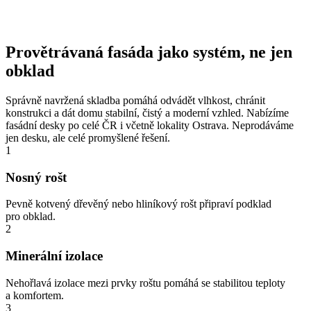
Provětrávaná fasáda jako systém, ne jen
obklad
Správně navržená skladba pomáhá odvádět vlhkost, chránit
konstrukci a dát domu stabilní, čistý a moderní vzhled. Nabízíme
fasádní desky po celé ČR i včetně lokality Ostrava. Neprodáváme
jen desku, ale celé promyšlené řešení.
1
Nosný rošt
Pevně kotvený dřevěný nebo hliníkový rošt připraví podklad
pro obklad.
2
Minerální izolace
Nehořlavá izolace mezi prvky roštu pomáhá se stabilitou teploty
a komfortem.
3