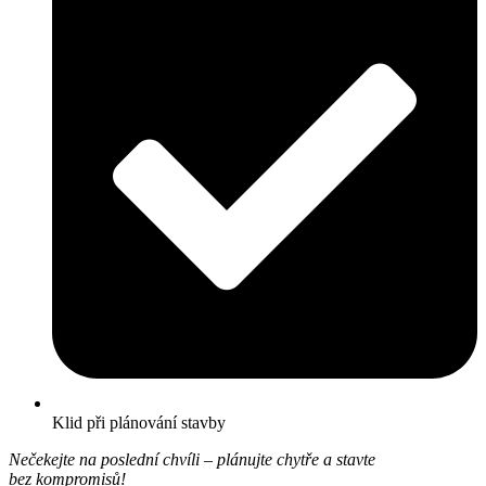
Klid při plánování stavby
Nečekejte na poslední chvíli – plánujte chytře a stavte
bez kompromisů!