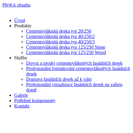
Přejít k obsahu
Úvod
Produkty
Cementovláknitá deska typ 20/250
Cementovláknitá deska typ 40/250/2
Cementovláknitá deska typ 40/250/3
Cementovláknitá deska typ 125/250 Stone
Cementovláknitá deska typ 125/250 Wood
Služby
Dovoz a prodej cementovláknitých fasádních desek
Profesionální formátování cementovláknitých fasádních
desek
Doprava fasádních desek až k vám
Profesionální vizualizace fasádních desek na vašem
domě
Galerie
Potřebné komponenty
Kontakt