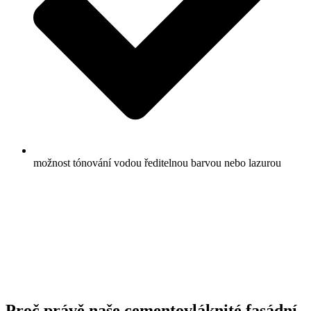
možnost tónování vodou ředitelnou barvou nebo lazurou
Proč právě naše cementovláknité fasádní