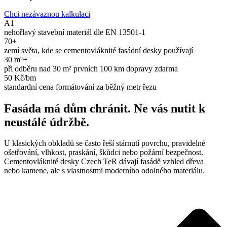
Chci nezávaznou kalkulaci
A1
nehořlavý stavební materiál dle EN 13501-1
70+
zemí světa, kde se cementovláknité fasádní desky používají
30 m²+
při odběru nad 30 m² prvních 100 km dopravy zdarma
50 Kč/bm
standardní cena formátování za běžný metr řezu
Fasáda má dům chránit. Ne vás nutit k
neustálé údržbě.
U klasických obkladů se často řeší stárnutí povrchu, pravidelné
ošetřování, vlhkost, praskání, škůdci nebo požární bezpečnost.
Cementovláknité desky Czech TeR dávají fasádě vzhled dřeva
nebo kamene, ale s vlastnostmi moderního odolného materiálu.