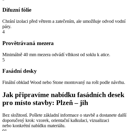
Difuzní fólie
Chrání izolaci před větrem a zatečením, ale umožňuje odvod vodní
páry.
4
Provětrávaná mezera
Minimálně 40 mm mezera odvádí vlhkost od soklu k atice.
5
Fasádní desky
Finální obklad Wood nebo Stone montovaný na rošt podle návrhu.
Jak připravíme nabídku fasádních desek
pro místo stavby: Plzeň – jih
Bez složitostí. Pošlete základní informace o stavbě a dostanete další
doporučený krok: vzorek, orientační kalkulaci, vizualizaci
nebo konkrétní nabídku materiálu.
01