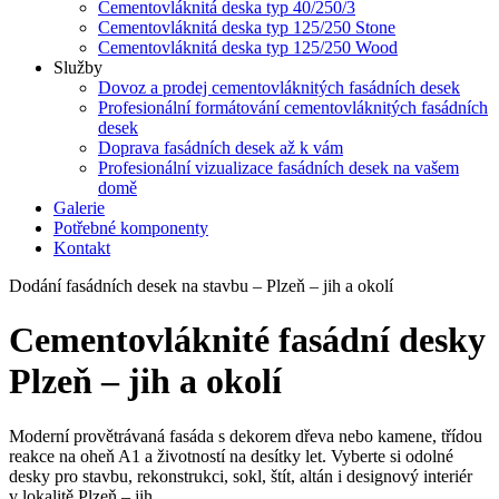
Cementovláknitá deska typ 40/250/3
Cementovláknitá deska typ 125/250 Stone
Cementovláknitá deska typ 125/250 Wood
Služby
Dovoz a prodej cementovláknitých fasádních desek
Profesionální formátování cementovláknitých fasádních
desek
Doprava fasádních desek až k vám
Profesionální vizualizace fasádních desek na vašem
domě
Galerie
Potřebné komponenty
Kontakt
Dodání fasádních desek na stavbu – Plzeň – jih a okolí
Cementovláknité fasádní desky
Plzeň – jih a okolí
Moderní provětrávaná fasáda s dekorem dřeva nebo kamene, třídou
reakce na oheň A1 a životností na desítky let. Vyberte si odolné
desky pro stavbu, rekonstrukci, sokl, štít, altán i designový interiér
v lokalitě Plzeň – jih.