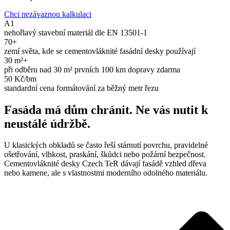
Chci nezávaznou kalkulaci
A1
nehořlavý stavební materiál dle EN 13501-1
70+
zemí světa, kde se cementovláknité fasádní desky používají
30 m²+
při odběru nad 30 m² prvních 100 km dopravy zdarma
50 Kč/bm
standardní cena formátování za běžný metr řezu
Fasáda má dům chránit. Ne vás nutit k
neustálé údržbě.
U klasických obkladů se často řeší stárnutí povrchu, pravidelné
ošetřování, vlhkost, praskání, škůdci nebo požární bezpečnost.
Cementovláknité desky Czech TeR dávají fasádě vzhled dřeva
nebo kamene, ale s vlastnostmi moderního odolného materiálu.