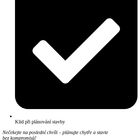
Klid při plánování stavby
Nečekejte na poslední chvíli – plánujte chytře a stavte
bez kompromisů!