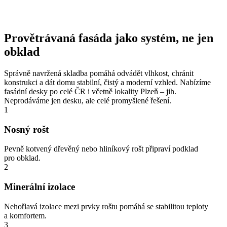
Provětrávaná fasáda jako systém, ne jen
obklad
Správně navržená skladba pomáhá odvádět vlhkost, chránit
konstrukci a dát domu stabilní, čistý a moderní vzhled. Nabízíme
fasádní desky po celé ČR i včetně lokality Plzeň – jih.
Neprodáváme jen desku, ale celé promyšlené řešení.
1
Nosný rošt
Pevně kotvený dřevěný nebo hliníkový rošt připraví podklad
pro obklad.
2
Minerální izolace
Nehořlavá izolace mezi prvky roštu pomáhá se stabilitou teploty
a komfortem.
3