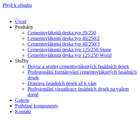
Přejít k obsahu
Úvod
Produkty
Cementovláknitá deska typ 20/250
Cementovláknitá deska typ 40/250/2
Cementovláknitá deska typ 40/250/3
Cementovláknitá deska typ 125/250 Stone
Cementovláknitá deska typ 125/250 Wood
Služby
Dovoz a prodej cementovláknitých fasádních desek
Profesionální formátování cementovláknitých fasádních
desek
Doprava fasádních desek až k vám
Profesionální vizualizace fasádních desek na vašem
domě
Galerie
Potřebné komponenty
Kontakt