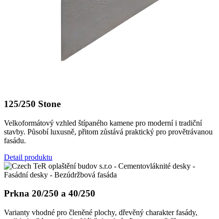
125/250 Stone
Velkoformátový vzhled štípaného kamene pro moderní i tradiční
stavby. Působí luxusně, přitom zůstává praktický pro provětrávanou
fasádu.
Detail produktu
Prkna 20/250 a 40/250
Varianty vhodné pro členěné plochy, dřevěný charakter fasády,