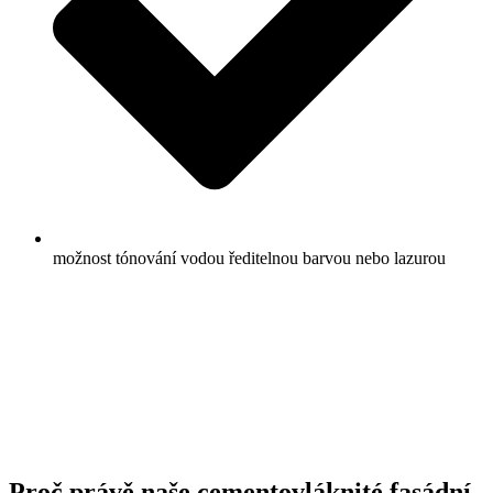
možnost tónování vodou ředitelnou barvou nebo lazurou
Proč právě naše cementovláknité fasádní