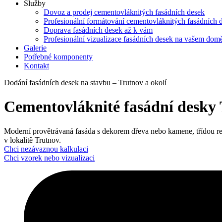
Služby
Dovoz a prodej cementovláknitých fasádních desek
Profesionální formátování cementovláknitých fasádních 
Doprava fasádních desek až k vám
Profesionální vizualizace fasádních desek na vašem dom
Galerie
Potřebné komponenty
Kontakt
Dodání fasádních desek na stavbu – Trutnov a okolí
Cementovláknité fasádní desky 
Moderní provětrávaná fasáda s dekorem dřeva nebo kamene, třídou reakce
v lokalitě Trutnov.
Chci nezávaznou kalkulaci
Chci vzorek nebo vizualizaci