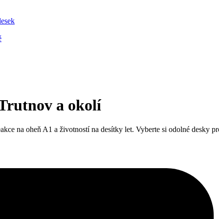
desek
ě
Trutnov a okolí
 na oheň A1 a životností na desítky let. Vyberte si odolné desky pro st