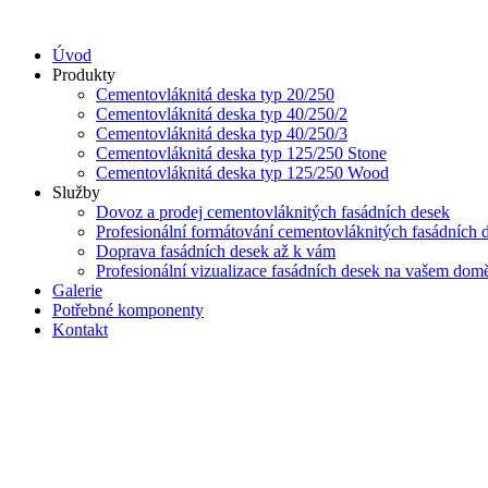
Přejít
k
Úvod
obsahu
Produkty
Cementovláknitá deska typ 20/250
Cementovláknitá deska typ 40/250/2
Cementovláknitá deska typ 40/250/3
Cementovláknitá deska typ 125/250 Stone
Cementovláknitá deska typ 125/250 Wood
Služby
Dovoz a prodej cementovláknitých fasádních desek
Profesionální formátování cementovláknitých fasádních 
Doprava fasádních desek až k vám
Profesionální vizualizace fasádních desek na vašem dom
Galerie
Potřebné komponenty
Kontakt