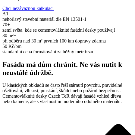
Chci nezávaznou kalkulaci
A1
nehořlavý stavební materiál dle EN 13501-1
70+
zemí světa, kde se cementovláknité fasádní desky používají
30 m²+
při odběru nad 30 m² prvních 100 km dopravy zdarma
50 Kč/bm
standardní cena formátování za běžný metr řezu
Fasáda má dům chránit. Ne vás nutit k
neustálé údržbě.
U klasických obkladů se často řeší stárnutí povrchu, pravidelné
ošetřování, vlhkost, praskání, škůdci nebo požární bezpečnost.
Cementovláknité desky Czech TeR dávají fasádě vzhled dřeva
nebo kamene, ale s vlastnostmi moderního odolného materiálu.