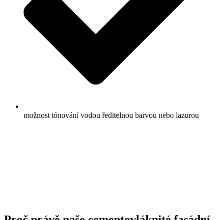
možnost tónování vodou ředitelnou barvou nebo lazurou
Proč právě naše cementovláknité fasádní