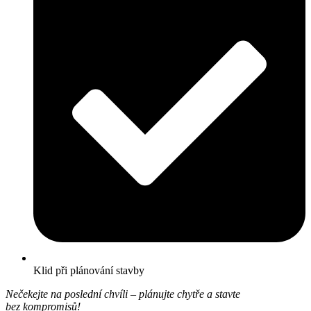
Klid při plánování stavby
Nečekejte na poslední chvíli – plánujte chytře a stavte
bez kompromisů!