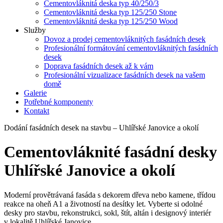
Cementovláknitá deska typ 40/250/3
Cementovláknitá deska typ 125/250 Stone
Cementovláknitá deska typ 125/250 Wood
Služby
Dovoz a prodej cementovláknitých fasádních desek
Profesionální formátování cementovláknitých fasádních
desek
Doprava fasádních desek až k vám
Profesionální vizualizace fasádních desek na vašem
domě
Galerie
Potřebné komponenty
Kontakt
Dodání fasádních desek na stavbu – Uhlířské Janovice a okolí
Cementovláknité fasádní desky
Uhlířské Janovice a okolí
Moderní provětrávaná fasáda s dekorem dřeva nebo kamene, třídou
reakce na oheň A1 a životností na desítky let. Vyberte si odolné
desky pro stavbu, rekonstrukci, sokl, štít, altán i designový interiér
v lokalitě Uhlířské Janovice.