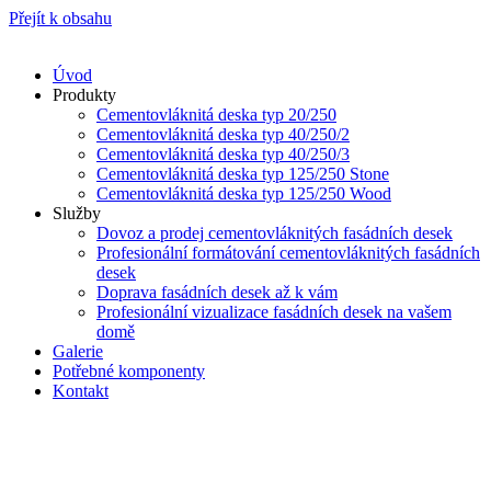
Přejít k obsahu
Úvod
Produkty
Cementovláknitá deska typ 20/250
Cementovláknitá deska typ 40/250/2
Cementovláknitá deska typ 40/250/3
Cementovláknitá deska typ 125/250 Stone
Cementovláknitá deska typ 125/250 Wood
Služby
Dovoz a prodej cementovláknitých fasádních desek
Profesionální formátování cementovláknitých fasádních
desek
Doprava fasádních desek až k vám
Profesionální vizualizace fasádních desek na vašem
domě
Galerie
Potřebné komponenty
Kontakt