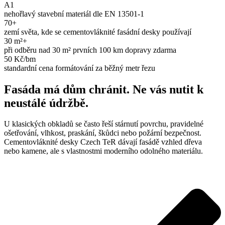
A1
nehořlavý stavební materiál dle EN 13501-1
70+
zemí světa, kde se cementovláknité fasádní desky používají
30 m²+
při odběru nad 30 m² prvních 100 km dopravy zdarma
50 Kč/bm
standardní cena formátování za běžný metr řezu
Fasáda má dům chránit. Ne vás nutit k
neustálé údržbě.
U klasických obkladů se často řeší stárnutí povrchu, pravidelné
ošetřování, vlhkost, praskání, škůdci nebo požární bezpečnost.
Cementovláknité desky Czech TeR dávají fasádě vzhled dřeva
nebo kamene, ale s vlastnostmi moderního odolného materiálu.