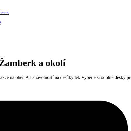
desek
ě
 Žamberk a okolí
 na oheň A1 a životností na desítky let. Vyberte si odolné desky pro st