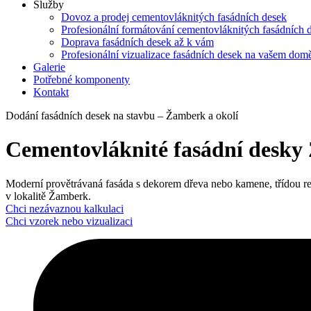
Služby
Dovoz a prodej cementovláknitých fasádních desek
Profesionální formátování cementovláknitých fasádních 
Doprava fasádních desek až k vám
Profesionální vizualizace fasádních desek na vašem dom
Galerie
Potřebné komponenty
Kontakt
Dodání fasádních desek na stavbu – Žamberk a okolí
Cementovláknité fasádní desky
Moderní provětrávaná fasáda s dekorem dřeva nebo kamene, třídou reakce
v lokalitě Žamberk.
Chci nezávaznou kalkulaci
Chci vzorek nebo vizualizaci