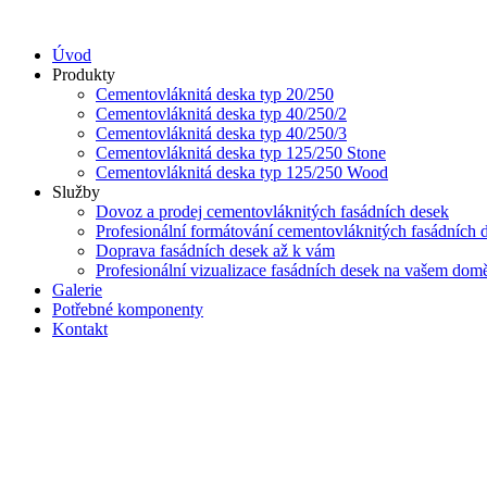
Přejít
k
Úvod
obsahu
Produkty
Cementovláknitá deska typ 20/250
Cementovláknitá deska typ 40/250/2
Cementovláknitá deska typ 40/250/3
Cementovláknitá deska typ 125/250 Stone
Cementovláknitá deska typ 125/250 Wood
Služby
Dovoz a prodej cementovláknitých fasádních desek
Profesionální formátování cementovláknitých fasádních 
Doprava fasádních desek až k vám
Profesionální vizualizace fasádních desek na vašem dom
Galerie
Potřebné komponenty
Kontakt