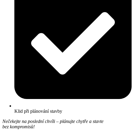
Klid při plánování stavby
Nečekejte na poslední chvíli – plánujte chytře a stavte
bez kompromisů!