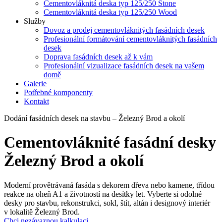
Cementovláknitá deska typ 125/250 Stone
Cementovláknitá deska typ 125/250 Wood
Služby
Dovoz a prodej cementovláknitých fasádních desek
Profesionální formátování cementovláknitých fasádních
desek
Doprava fasádních desek až k vám
Profesionální vizualizace fasádních desek na vašem
domě
Galerie
Potřebné komponenty
Kontakt
Dodání fasádních desek na stavbu – Železný Brod a okolí
Cementovláknité fasádní desky
Železný Brod a okolí
Moderní provětrávaná fasáda s dekorem dřeva nebo kamene, třídou
reakce na oheň A1 a životností na desítky let. Vyberte si odolné
desky pro stavbu, rekonstrukci, sokl, štít, altán i designový interiér
v lokalitě Železný Brod.
Chci nezávaznou kalkulaci