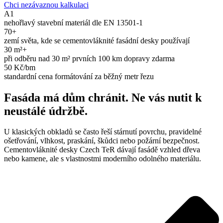
Chci nezávaznou kalkulaci
A1
nehořlavý stavební materiál dle EN 13501-1
70+
zemí světa, kde se cementovláknité fasádní desky používají
30 m²+
při odběru nad 30 m² prvních 100 km dopravy zdarma
50 Kč/bm
standardní cena formátování za běžný metr řezu
Fasáda má dům chránit. Ne vás nutit k
neustálé údržbě.
U klasických obkladů se často řeší stárnutí povrchu, pravidelné
ošetřování, vlhkost, praskání, škůdci nebo požární bezpečnost.
Cementovláknité desky Czech TeR dávají fasádě vzhled dřeva
nebo kamene, ale s vlastnostmi moderního odolného materiálu.