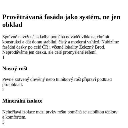
Provětrávaná fasáda jako systém, ne jen
obklad
Správně navržená skladba pomáhá odvádět vlhkost, chránit
konstrukci a dát domu stabilní, čistý a moderní vzhled. Nabízíme
fasádní desky po celé ČR i včetně lokality Železný Brod.
Neprodáváme jen desku, ale celé promyšlené řešení.
1
Nosný rošt
Pevně kotvený dřevěný nebo hliníkový rošt připraví podklad
pro obklad.
2
Minerální izolace
Nehořlavá izolace mezi prvky roštu pomáhá se stabilitou teploty
a komfortem.
3