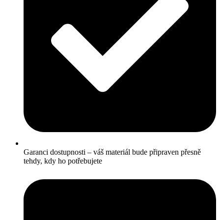
Garanci dostupnosti – váš materiál bude připraven přesně
tehdy, kdy ho potřebujete