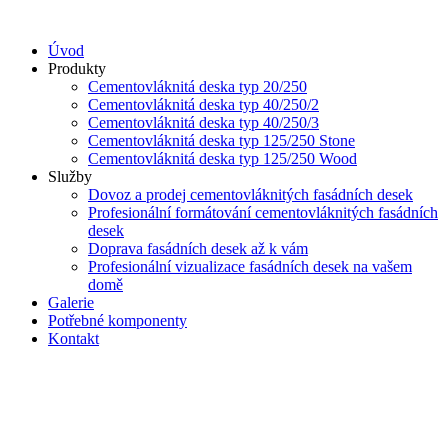
Přejít
k
Úvod
obsahu
Produkty
Cementovláknitá deska typ 20/250
Cementovláknitá deska typ 40/250/2
Cementovláknitá deska typ 40/250/3
Cementovláknitá deska typ 125/250 Stone
Cementovláknitá deska typ 125/250 Wood
Služby
Dovoz a prodej cementovláknitých fasádních desek
Profesionální formátování cementovláknitých fasádních
desek
Doprava fasádních desek až k vám
Profesionální vizualizace fasádních desek na vašem
domě
Galerie
Potřebné komponenty
Kontakt